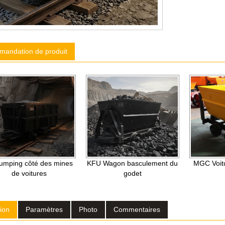
mandation de produit
umping côté des mines
KFU Wagon basculement du
MGC Voitu
de voitures
godet
ion
Paramètres
Photo
Commentaires