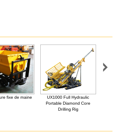

re fixe de maine
UX1000 Full Hydraulic
F600 Geotechn
Portable Diamond Core
Diamond Hydra
Drilling Rig
Drilling