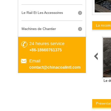
Le Rail Et Les Accessoires
La recom
Machines de Chantier
24 heures service
+86-18660761375

Email
contact@chinacoalintl.com
Rock Drilling Tools Drilling
Le d
Bits and Drilling Rods
Présentat