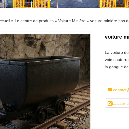
ccueil
»
Le centre de produits
»
Voiture Minière
» voiture minière bas 
voiture m
La voiture de
voie souterra
la gangue de 

contact@

Laisser 