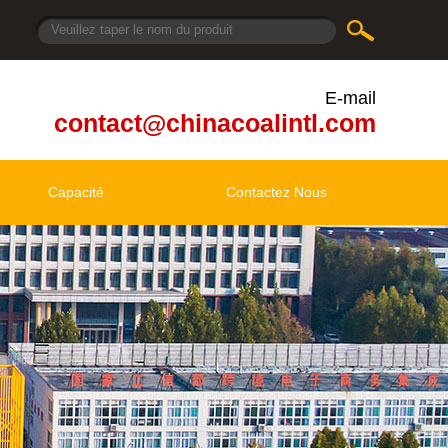
le monde!
E-mail
contact@chinacoalintl.com
Capacité
Contactez Nous