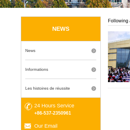
Following 
NEWS
News
Informations
Les histoires de réussite
24 Hours Service
+86-537-2350961
Our Email