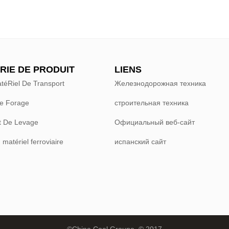
RIE DE PRODUIT
LIENS
téRiel De Transport
Железнодорожная техника
e Forage
строительная техника
 De Levage
Официальный веб-сайт
 matériel ferroviaire
испанский сайт