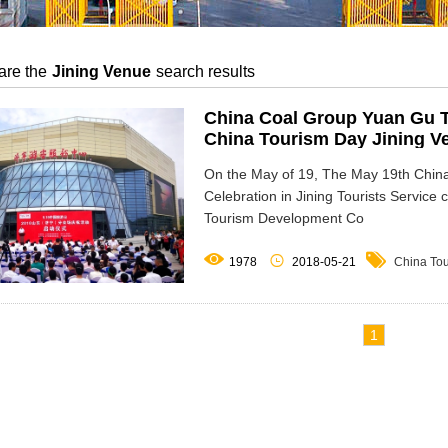
are the
Jining Venue
search results
China Coal Group Yuan Gu 
China Tourism Day Jining V
On the May of 19, The May 19th Chin
Celebration in Jining Tourists Service
Tourism Development Co



1978
2018-05-21
China To
1