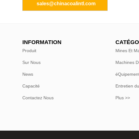
sales@chinacoalintl.com
INFORMATION
CATÉGO
Produit
Mines Et Ma
Sur Nous
Machines D
News
éQuipement
Capacité
Entretien du
Contactez Nous
Plus >>