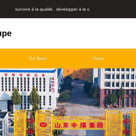
survivre à la qualité , développer à le service, Sur la global,Sur 
upe
Sur Nous
News