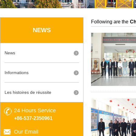
Following are the
Ch
NEWS
News
Informations
Les histoires de réussite
24 Hours Service
+86-537-2350961
Our Email