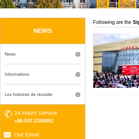
Following are the
Si
NEWS
News
Informations
Les histoires de réussite
24 Hours Service
+86-537-2350961
Our Email